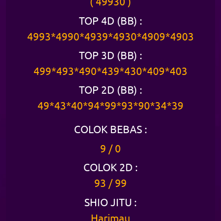
( 49930 )
TOP 4D (BB) :
4993*4990*4939*4930*4909*4903
TOP 3D (BB) :
499*493*490*439*430*409*403
TOP 2D (BB) :
49*43*40*94*99*93*90*34*39
COLOK BEBAS :
9 / 0
COLOK 2D :
93 / 99
SHIO JITU :
Harimau