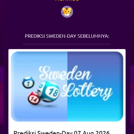
PREDIKSI SWEDEN-DAY SEBELUMNYA:
Prediksi
Sweden-Day
07 Aug 2026