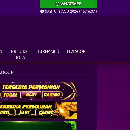
WHATSAPP
SABTU
, 8 AGU 2026
(
15
:
16
:
07
)
N
PREDIKSI
TURNAMEN
LIVESCORE
BOLA
ROUP