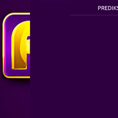
PREDIK