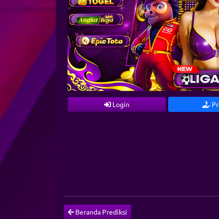
Login
Pr
Beranda Prediksi