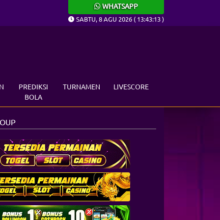
WHATSAPP
SABTU
, 8 AGU 2026
(
13
:
43
:
13
)
N
PREDIKSI
TURNAMEN
LIVESCORE
BOLA
P