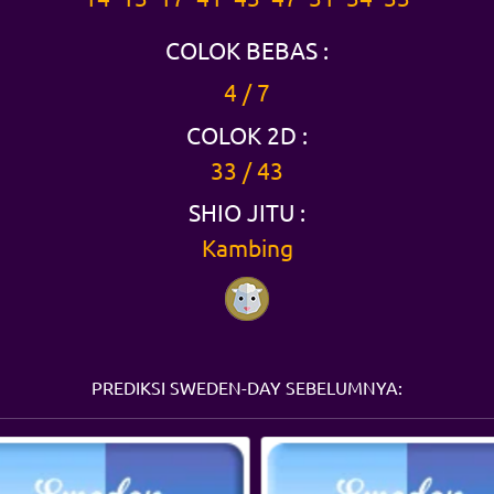
COLOK BEBAS :
4 / 7
COLOK 2D :
33 / 43
SHIO JITU :
Kambing
PREDIKSI SWEDEN-DAY SEBELUMNYA: