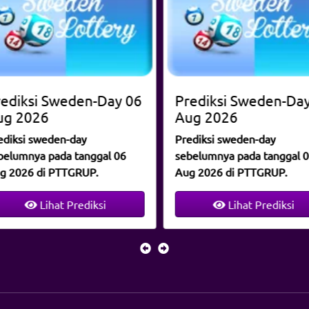
ediksi
Sweden-Day
06
Prediksi
Sweden-Day
g 2026
Aug 2026
diksi sweden-day
Prediksi sweden-day
elumnya pada tanggal 06
sebelumnya pada tanggal 0
 2026 di PTTGRUP.
Aug 2026 di PTTGRUP.
Lihat Prediksi
Lihat Prediksi