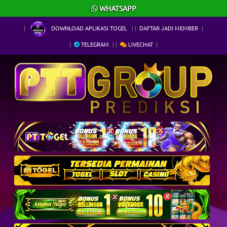
×
WHATSAPP
DOWNLOAD APLIKASI TOGEL
DAFTAR JADI MEMBER
TELEGRAM
LIVECHAT