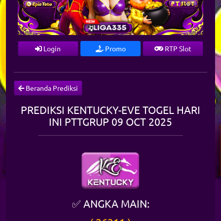
Login
Promo
RTP Slot
Beranda Prediksi
PREDIKSI KENTUCKY-EVE TOGEL HARI
INI PTTGRUP 09 OCT 2025
✅ ANGKA MAIN: