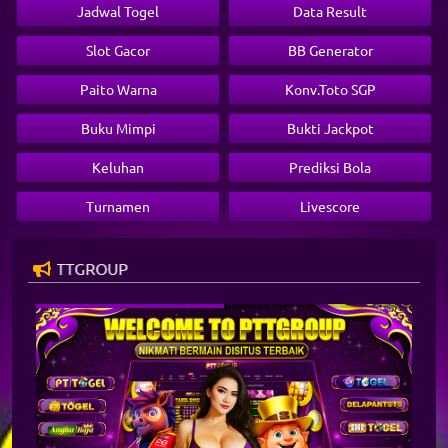
Jadwal Togel
Data Result
Slot Gacor
BB Generator
Paito Warna
Konv.Toto SGP
Buku Mimpi
Bukti Jackpot
Keluhan
Prediksi Bola
Turnamen
Livescore
ng di PTTGROUP