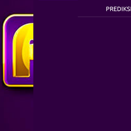
PREDIKS