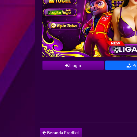
Login
Pr
Beranda Prediksi