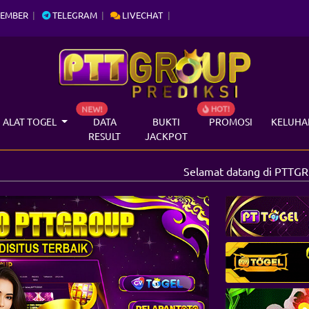
MEMBER
TELEGRAM
LIVECHAT
HOT!
NEW!
ALAT TOGEL
DATA
BUKTI
PROMOSI
KELUHA
RESULT
JACKPOT
Selamat datang di PTTGROU