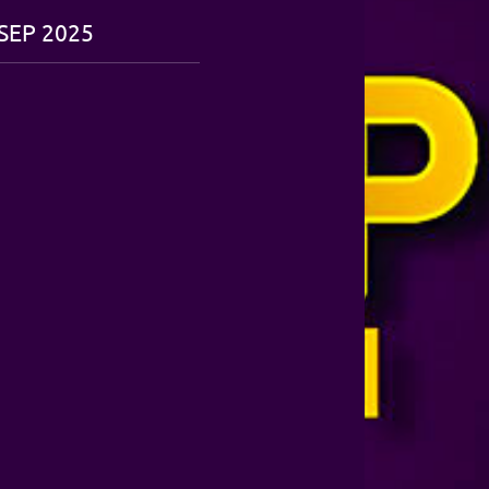
SEP 2025