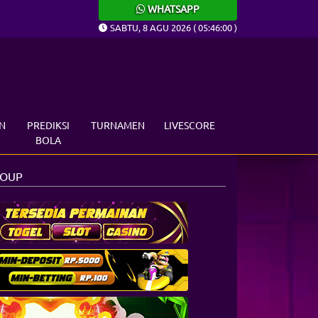
WHATSAPP
SABTU
, 8 AGU 2026
(
05
:
46
:
00
)
N
PREDIKSI
TURNAMEN
LIVESCORE
BOLA
P